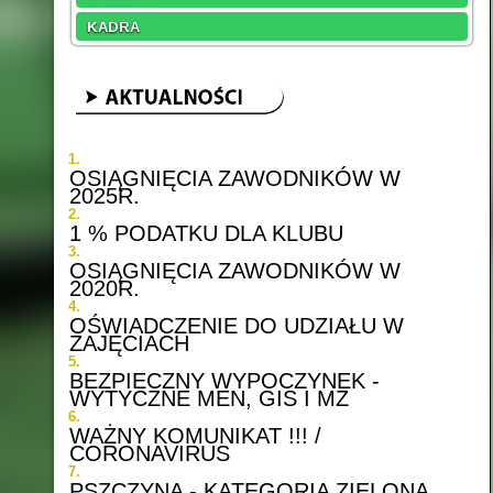
KADRA
OSIĄGNIĘCIA ZAWODNIKÓW W
2025R.
1 % PODATKU DLA KLUBU
OSIĄGNIĘCIA ZAWODNIKÓW W
2020R.
OŚWIADCZENIE DO UDZIAŁU W
ZAJĘCIACH
BEZPIECZNY WYPOCZYNEK -
WYTYCZNE MEN, GIS I MZ
WAŻNY KOMUNIKAT !!! /
CORONAVIRUS
PSZCZYNA - KATEGORIA ZIELONA