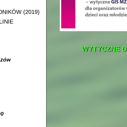
NIKÓW (2019)
LINIE
WYTYCZNE 
szów
00