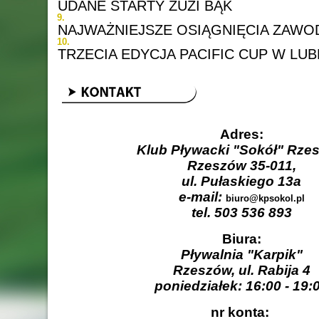
UDANE STARTY ZUZI BĄK
NAJWAŻNIEJSZE OSIĄGNIĘCIA ZAWOD
TRZECIA EDYCJA PACIFIC CUP W LUB
Adres:
Klub Pływacki "Sokół" Rze
Rzeszów 35-011,
ul. Pułaskiego 13a
e-mail:
biuro@kpsokol.pl
tel. 503 536 893
Biura:
Pływalnia "Karpik"
Rzeszów, ul. Rabija 4
poniedziałek: 16:00 - 19:
nr konta: