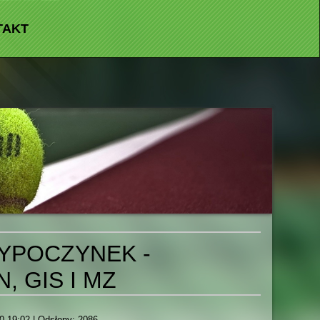
TAKT
YPOCZYNEK -
 GIS I MZ
0 19:02
| Odsłony: 2086