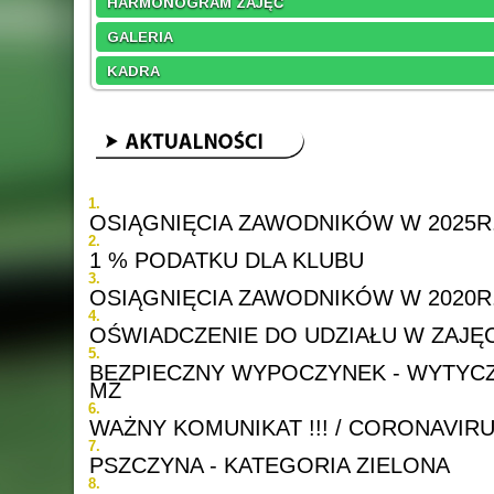
HARMONOGRAM ZAJĘĆ
GALERIA
KADRA
OSIĄGNIĘCIA ZAWODNIKÓW W 2025R
1 % PODATKU DLA KLUBU
OSIĄGNIĘCIA ZAWODNIKÓW W 2020R
OŚWIADCZENIE DO UDZIAŁU W ZAJĘ
BEZPIECZNY WYPOCZYNEK - WYTYCZN
MZ
WAŻNY KOMUNIKAT !!! / CORONAVIR
PSZCZYNA - KATEGORIA ZIELONA