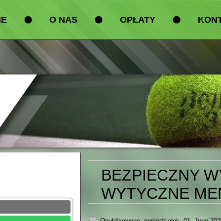
ME
O NAS
OPŁATY
KON
BEZPIECZNY W
WYTYCZNE MEN,
Opublikowano: poniedziałek, 01, June 202