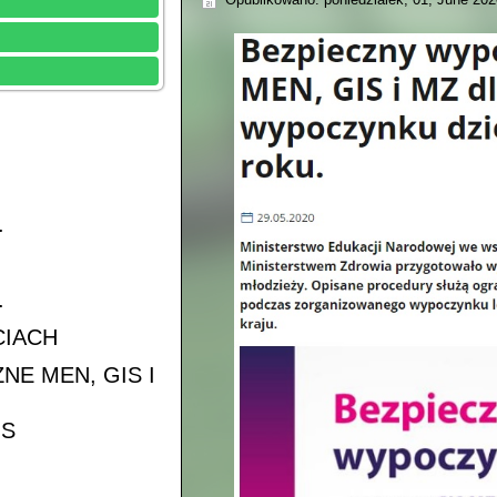
.
.
CIACH
E MEN, GIS I
US